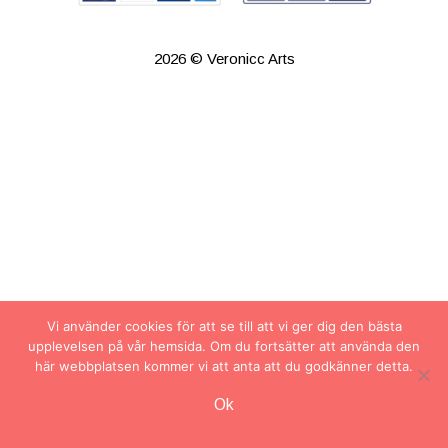
2026 © Veronicc Arts
Vi använder cookies för att se till att vi ger dig den bästa
upplevelsen på vår hemsida. Om du fortsätter att använda den
här webbplatsen kommer vi att anta att du godkänner detta.
Artikel tillagd till varukorg.
Ok
Kassa
0 artiklar -
0.00
kr