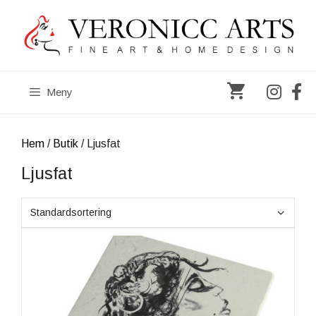
Hoppa
till
innehåll
Meny
Hem
/
Butik
/ Ljusfat
Ljusfat