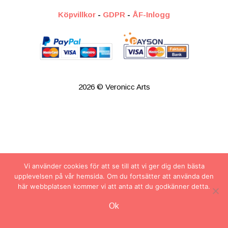
Köpvillkor
-
GDPR
-
ÅF-Inlogg
2026 © Veronicc Arts
Vi använder cookies för att se till att vi ger dig den bästa
upplevelsen på vår hemsida. Om du fortsätter att använda den
här webbplatsen kommer vi att anta att du godkänner detta.
Artikel tillagd till varukorg.
Ok
Kassa
0 artiklar -
0.00
kr