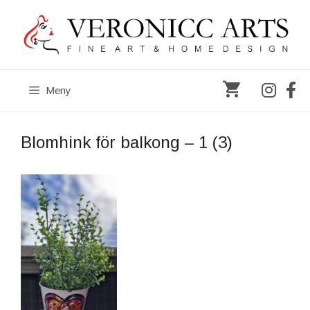
Hoppa
till
innehåll
Meny
Blomhink för balkong – 1 (3)