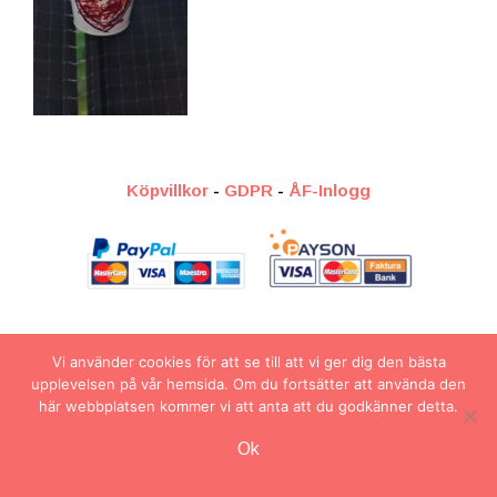
Köpvillkor
-
GDPR
-
ÅF-Inlogg
2026 © Veronicc Arts
Vi använder cookies för att se till att vi ger dig den bästa
upplevelsen på vår hemsida. Om du fortsätter att använda den
här webbplatsen kommer vi att anta att du godkänner detta.
Artikel tillagd till varukorg.
Ok
Kassa
0 artiklar -
0.00
kr