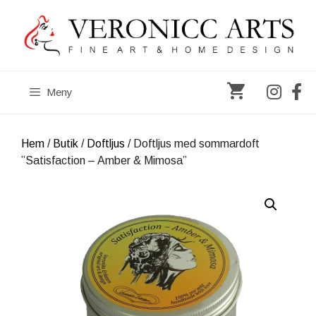
Hoppa
till
innehåll
Meny
Hem
/
Butik
/
Doftljus
/ Doftljus med sommardoft
”Satisfaction – Amber & Mimosa”