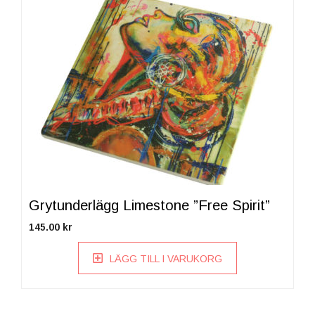
Grytunderlägg Limestone ”Free Spirit”
145.00
kr
LÄGG TILL I VARUKORG