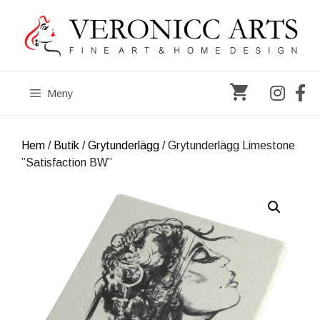
Hoppa
till
innehåll
Meny
Hem
/
Butik
/
Grytunderlägg
/ Grytunderlägg Limestone
”Satisfaction BW”