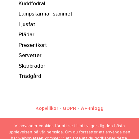
Kuddfodral
Lampskärmar sammet
Ljusfat
Plädar
Presentkort
Servetter
Skärbrädor
Trädgård
Köpvillkor
-
GDPR
-
ÅF-Inlogg
Vi använder cookies för att se till att vi ger dig den bästa
upplevelsen på vår hemsida. Om du fortsätter att använda den
här webbplatsen kommer vi att anta att du godkänner detta.