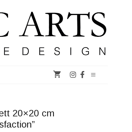
cm
"Satisfaction"
mängd
ett 20×20 cm
sfaction”