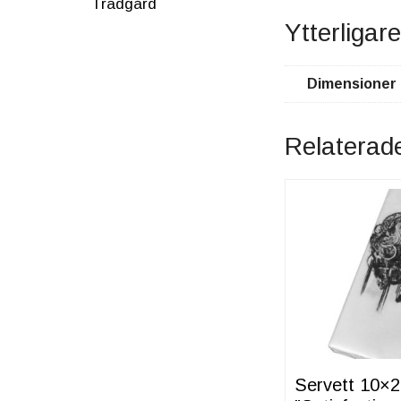
Trädgård
Ytterligar
Dimensioner
Relaterad
Servett 10×