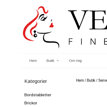
Hoppa
till
innehåll
Hem
Butik
Om mig
Hem
/
Butik
/
Serv
Kategorier
Bordstabletter
Brickor