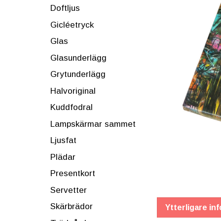
Doftljus
Gicléetryck
Glas
Glasunderlägg
Grytunderlägg
Halvoriginal
Kuddfodral
Lampskärmar sammet
Ljusfat
Plädar
Presentkort
Servetter
Skärbrädor
Ytterligare in