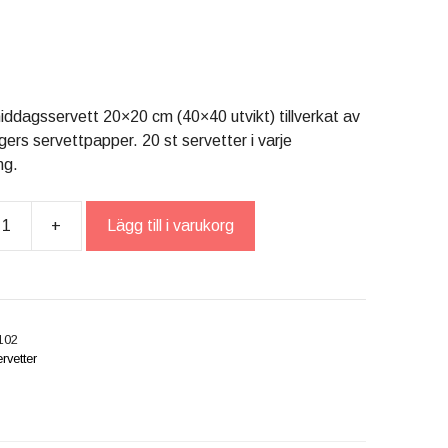
middagsservett 20×20 cm (40×40 utvikt) tillverkat av
agers servettpapper. 20 st servetter i varje
ng.
+
Lägg till i varukorg
tion"
102
rvetter