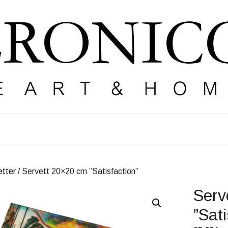
etter
/ Servett 20×20 cm ”Satisfaction”
Serv
”Sati