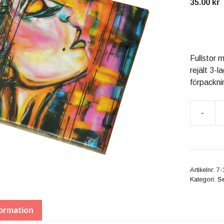
35.00
kr
Fullstor 
rejält 3-l
förpackni
-
Servett
20x20
cm
"Satisfac
mängd
Artikelnr:
7-
Kategori:
Se
formation