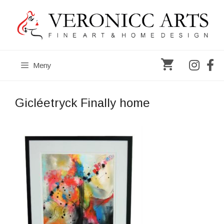
Hoppa
till
innehåll
Meny
Gicléetryck Finally home