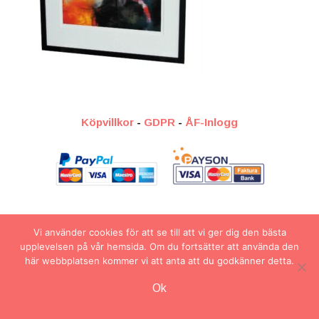
Köpvillkor
-
GDPR
-
ÅF-Inlogg
2026 © Veronicc Arts
Vi använder cookies för att se till att vi ger dig den bästa
upplevelsen på vår hemsida. Om du fortsätter att använda den
här webbplatsen kommer vi att anta att du godkänner detta.
Artikel tillagd till varukorg.
Ok
Kassa
0 artiklar -
0.00
kr