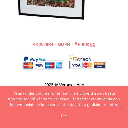
Köpvillkor
-
GDPR
-
ÅF-Inlogg
2026 © Veronicc Arts
Vi använder cookies för att se till att vi ger dig den bästa
upplevelsen på vår hemsida. Om du fortsätter att använda den
här webbplatsen kommer vi att anta att du godkänner detta.
Artikel tillagd till varukorg.
Ok
Kassa
0 artiklar -
0.00
kr