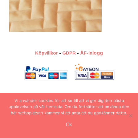
Köpvillkor
-
GDPR
-
ÅF-Inlogg
2026 © Veronicc Arts
Vi använder cookies för att se till att vi ger dig den bästa
upplevelsen på vår hemsida. Om du fortsätter att använda den
här webbplatsen kommer vi att anta att du godkänner detta.
Artikel tillagd till varukorg.
Ok
Kassa
0 artiklar -
0.00
kr