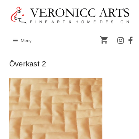
Hoppa
till
innehåll
Meny
Överkast 2