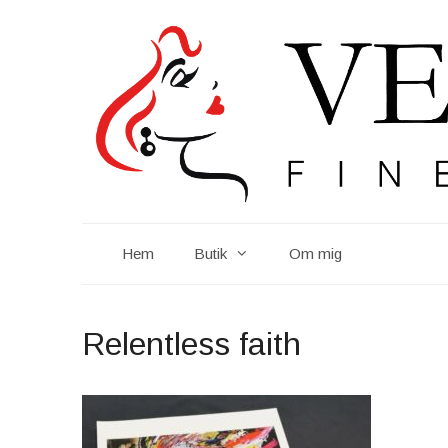
Hoppa
till
innehåll
Hem
Butik
Om mig
Relentless faith