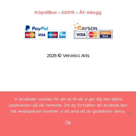
Köpvillkor
-
GDPR
-
ÅF-Inlogg
2026 © Veronicc Arts
Vi använder cookies för att se till att vi ger dig den bästa
upplevelsen på vår hemsida. Om du fortsätter att använda den
här webbplatsen kommer vi att anta att du godkänner detta.
Artikel tillagd till varukorg.
Ok
Kassa
0 artiklar -
0.00
kr