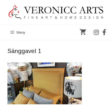
Hoppa
till
innehåll
Meny
Sänggavel 1