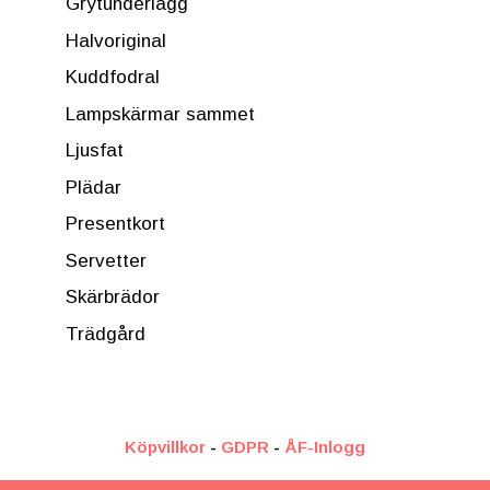
Grytunderlägg
Halvoriginal
Kuddfodral
Lampskärmar sammet
Ljusfat
Plädar
Presentkort
Servetter
Skärbrädor
Trädgård
Köpvillkor
-
GDPR
-
ÅF-Inlogg