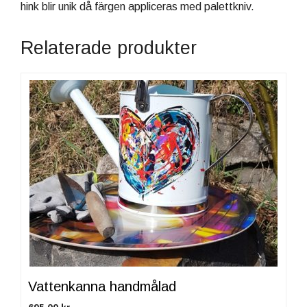
hink blir unik då färgen appliceras med palettkniv.
Relaterade produkter
Den
här
produkten
har
flera
varianter.
De
olika
alternativen
kan
väljas
på
produktsidan
Vattenkanna handmålad