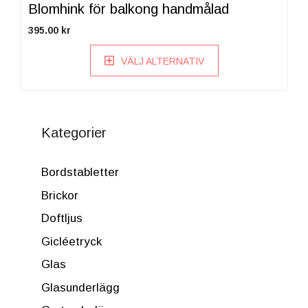
produktsidan
Blomhink för balkong handmålad
395.00
kr
VÄLJ ALTERNATIV
Kategorier
Bordstabletter
Brickor
Doftljus
Gicléetryck
Glas
Glasunderlägg