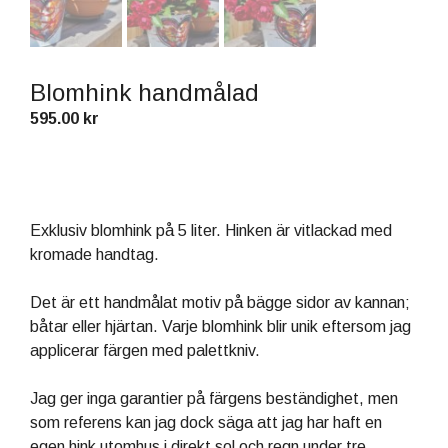
Blomhink handmålad
595.00
kr
Exklusiv blomhink på 5 liter. Hinken är vitlackad med
kromade handtag.
Det är ett handmålat motiv på bägge sidor av kannan;
båtar eller hjärtan. Varje blomhink blir unik eftersom jag
applicerar färgen med palettkniv.
Jag ger inga garantier på färgens beständighet, men
som referens kan jag dock säga att jag har haft en
egen hink utomhus i direkt sol och regn under tre