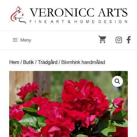
Hoppa
till
innehåll
Meny
Hem
/
Butik
/
Trädgård
/ Blomhink handmålad