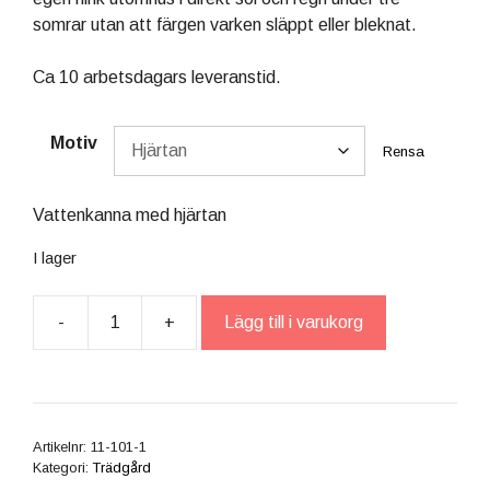
somrar utan att färgen varken släppt eller bleknat.
Ca 10 arbetsdagars leveranstid.
Motiv
Rensa
Vattenkanna med hjärtan
I lager
-
+
Lägg till i varukorg
Blomhink
handmålad
mängd
Artikelnr:
11-101-1
Kategori:
Trädgård