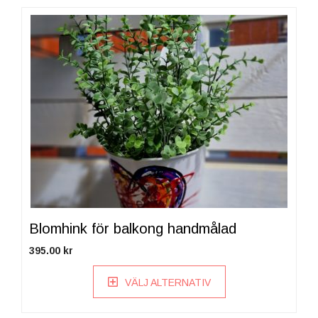
Den
här
produkten
har
flera
varianter.
De
olika
alternativen
kan
väljas
på
produktsidan
Blomhink för balkong handmålad
395.00
kr
VÄLJ ALTERNATIV