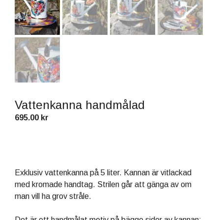
Vattenkanna handmålad
695.00
kr
Exklusiv vattenkanna på 5 liter. Kannan är vitlackad
med kromade handtag. Strilen går att gänga av om
man vill ha grov stråle.
Det är ett handmålat motiv på bägge sidor av kannan;