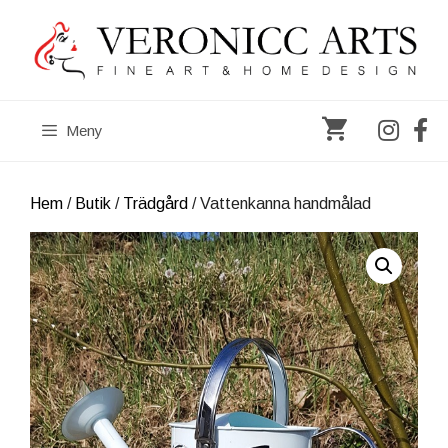
Hoppa
till
innehåll
Meny
Hem
/
Butik
/
Trädgård
/ Vattenkanna handmålad